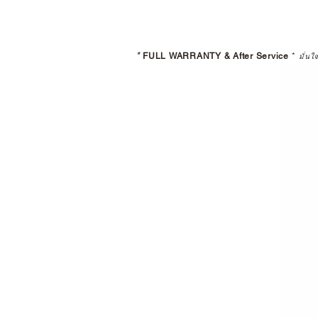
*
FULL WARRANTY & After Service
*
มั่นใ