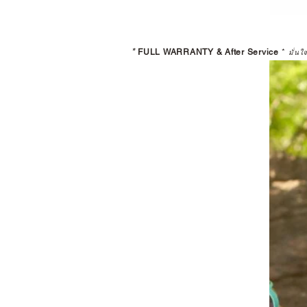
*
FULL WARRANTY & After Service
*
มั่นใ