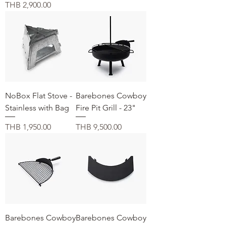
価格
THB 2,900.00
NoBox Flat Stove -
Barebones Cowboy
Stainless with Bag
Fire Pit Grill - 23"
価格
価格
THB 1,950.00
THB 9,500.00
Barebones Cowboy
Barebones Cowboy