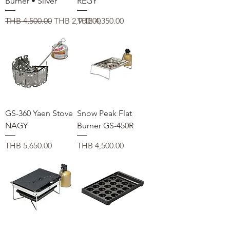
Burner • Silver
REGY
通常価格
セール価格
価格
THB 4,500.00
THB 2,900.00
THB 4,350.00
GS-360 Yaen Stove
Snow Peak Flat
NAGY
Burner GS-450R
価格
価格
THB 5,650.00
THB 4,500.00