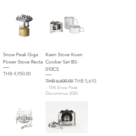
Snow Peak Giga
Kaen Stove Koen
Power Stove Recta
Cooker Set BS-
010CS
価格
THB 4,950.00
通常価格
セール価格
THB 6,600.00
THB 5,610.00
- 15% Snow Peak
Discontinue 2025