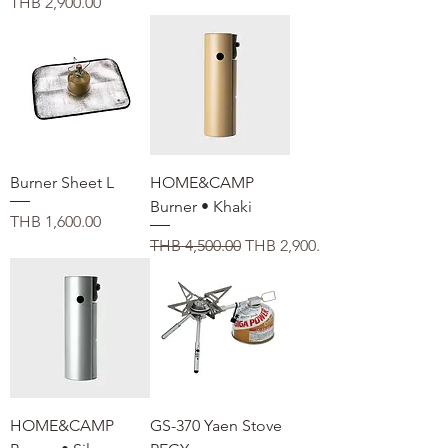
価格
THB 2,900.00
Burner Sheet L
HOME&CAMP
Burner • Khaki
価格
THB 1,600.00
通常価格
セール価格
THB 4,500.00
THB 2,900.00
HOME&CAMP
GS-370 Yaen Stove