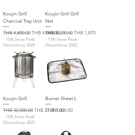
Koujin Grill
Koujin Grill Grill
Charcoal Tray Unit
Net
通常価格
セール価格
通常価格
セール価格
THB 4,800.00
THB 4,080.00
THB 2,200.00
THB 1,870.00
- 15% Snow Peak
- 15% Snow Peak
Discontinue 2025
Discontinue 2025
Koujin Grill
Burner Sheet L
通常価格
セール価格
価格
THB 32,000.00
THB 27,200.00
THB 1,600.00
- 15% Snow Peak
Discontinue 2025