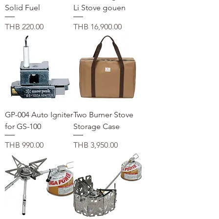
Solid Fuel
Li Stove gouen
価格
価格
THB 220.00
THB 16,900.00
GP-004 Auto Igniter
Two Burner Stove
for GS-100
Storage Case
価格
価格
THB 990.00
THB 3,950.00