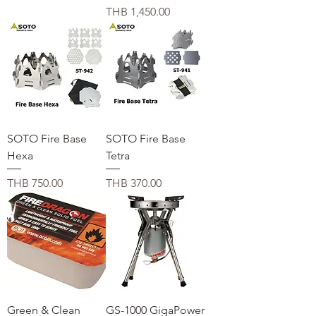
価格
THB 1,450.00
SOTO Fire Base
SOTO Fire Base
Hexa
Tetra
価格
価格
THB 750.00
THB 370.00
Green & Clean
GS-1000 GigaPower