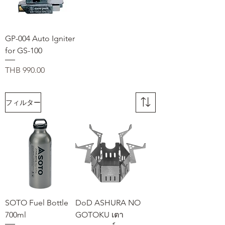
GP-004 Auto Igniter
for GS-100
価格
THB 990.00
フィルター
SOTO Fuel Bottle
DoD ASHURA NO
700ml
GOTOKU เตา