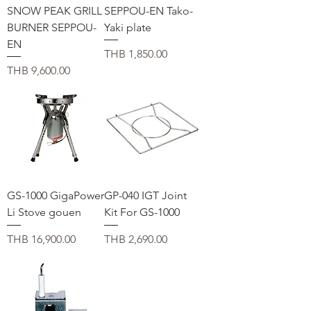
SNOW PEAK GRILL
SEPPOU-EN Tako-
BURNER SEPPOU-
Yaki plate
EN
価格
THB 1,850.00
価格
THB 9,600.00
GS-1000 GigaPower
GP-040 IGT Joint
Li Stove gouen
Kit For GS-1000
価格
価格
THB 16,900.00
THB 2,690.00