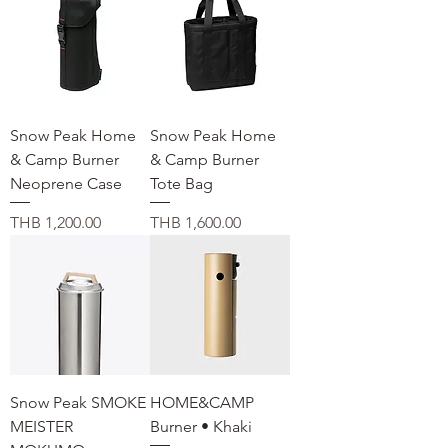
Snow Peak Home
Snow Peak Home
& Camp Burner
& Camp Burner
Neoprene Case
Tote Bag
価格
価格
THB 1,200.00
THB 1,600.00
Snow Peak SMOKE
HOME&CAMP
MEISTER
Burner • Khaki