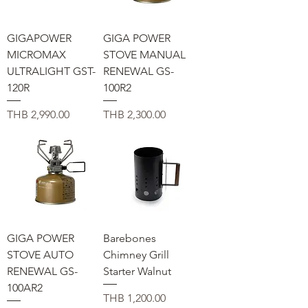
GIGAPOWER
GIGA POWER
MICROMAX
STOVE MANUAL
ULTRALIGHT GST-
RENEWAL GS-
120R
100R2
価格
価格
THB 2,990.00
THB 2,300.00
GIGA POWER
Barebones
STOVE AUTO
Chimney Grill
RENEWAL GS-
Starter Walnut
100AR2
価格
THB 1,200.00