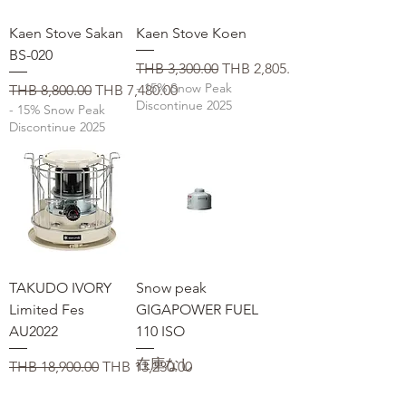
Kaen Stove Sakan
Kaen Stove Koen
BS-020
通常価格
セール価格
THB 3,300.00
THB 2,805.00
- 15% Snow Peak
通常価格
セール価格
THB 8,800.00
THB 7,480.00
Discontinue 2025
- 15% Snow Peak
Discontinue 2025
TAKUDO IVORY
Snow peak
Limited Fes
GIGAPOWER FUEL
AU2022
110 ISO
在庫なし
通常価格
セール価格
THB 18,900.00
THB 13,230.00