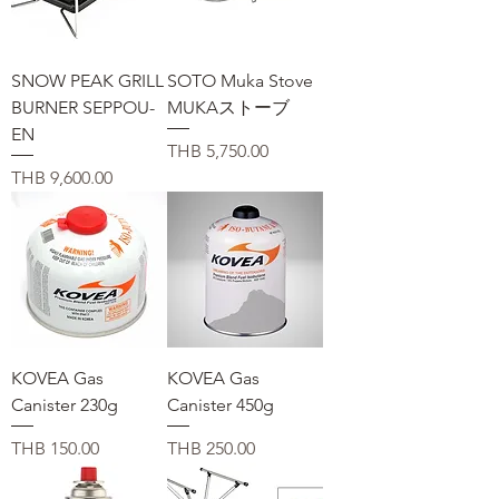
SNOW PEAK GRILL
SOTO Muka Stove
BURNER SEPPOU-
MUKAストーブ
EN
価格
THB 5,750.00
価格
THB 9,600.00
KOVEA Gas
KOVEA Gas
Canister 230g
Canister 450g
価格
価格
THB 150.00
THB 250.00