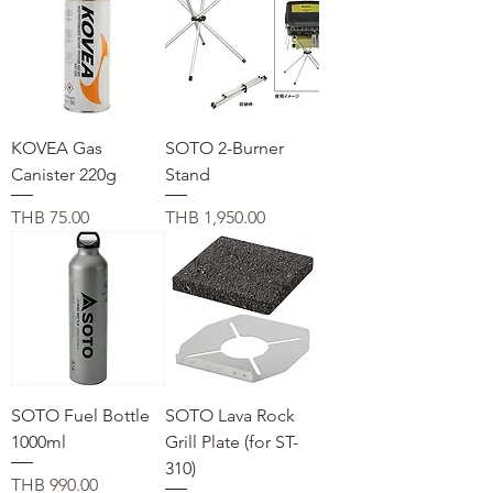
KOVEA Gas
SOTO 2-Burner
Canister 220g
Stand
価格
価格
THB 75.00
THB 1,950.00
SOTO Fuel Bottle
SOTO Lava Rock
1000ml
Grill Plate (for ST-
310)
価格
THB 990.00