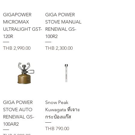
GIGAPOWER
GIGA POWER
MICROMAX
STOVE MANUAL
ULTRALIGHT GST-
RENEWAL GS-
120R
100R2
価格
価格
THB 2,990.00
THB 2,300.00
GIGA POWER
Snow Peak
STOVE AUTO
Kuwagata ที่เจาะ
RENEWAL GS-
กระป๋องแก๊ส
100AR2
価格
THB 790.00