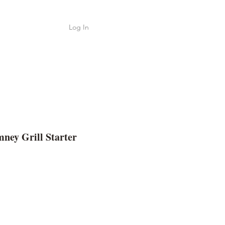
Log In
Shop
ค้า
ney Grill Starter
e