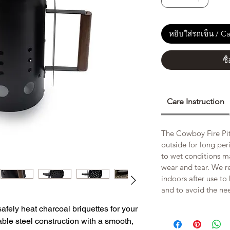
หยิบใส่รถเข็น / Ca
ซื
Care Instruction
The Cowboy Fire Pit 
outside for long pe
to wet conditions m
wear and tear. We 
indoors after use to
and to avoid the ne
safely heat charcoal briquettes for your
ble steel construction with a smooth,