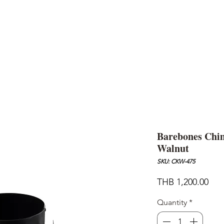
AND
SNOW PEAK
DoD
BAREBONES
CAMP Blog
HOTEL
ค้นหาสิน
Barebones Chim
Walnut
SKU: CKW-475
Pric
THB 1,200.00
Quantity
*