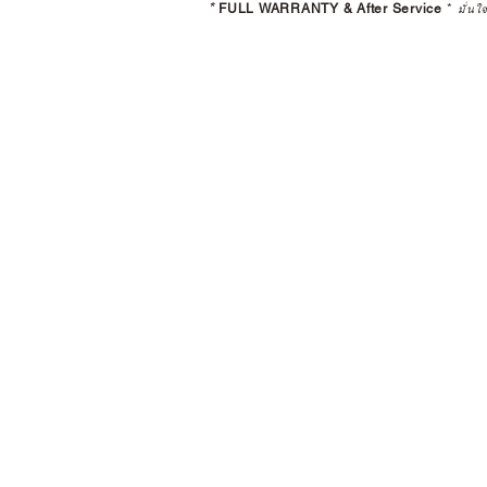
*
FULL WARRANTY & After Service
*
มั่นใ