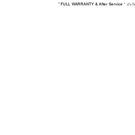
*
FULL WARRANTY & After Service
*
มั่นใ