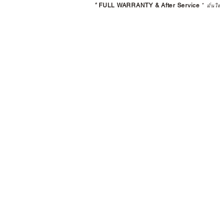
*
FULL WARRANTY & After Service
*
มั่นใ