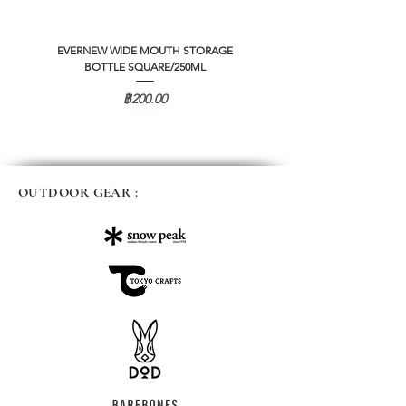
EVERNEW WIDE MOUTH STORAGE
5050 WORKSHOP SILICON C
BOTTLE SQUARE/250ML
REMOTE CONTROLLER 2.0
ราคา
฿200.00
OUTDOOR GEAR :