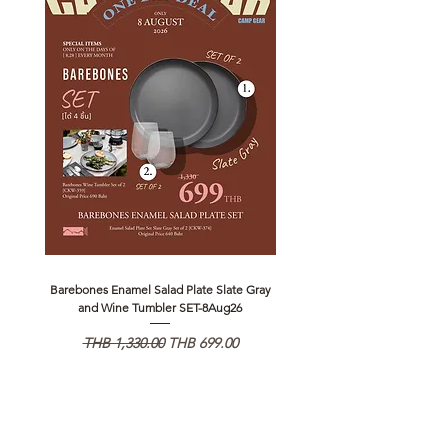
Barebones Enamel Salad Plate Slate Gray
NANGA Canyon Rope Long 
and Wine Tumbler SET-8Aug26
通常価格
セール価格
通常価格
THB 1,330.00
THB 699.00
THB 1,890.00