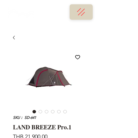
SKU： SD-641
LAND BREEZE Pro.1
価
THB 21,900.00