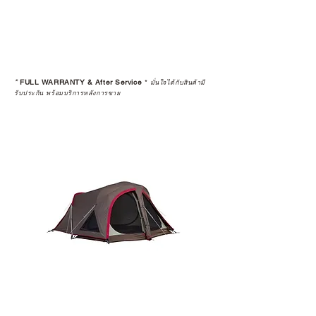
มั่นใจได้ว่าสินค้าที่ได้รับ จะได้รับการ
ดูแลอย่างต่อเนื่อง
เพราะสุดท้ายแล้ว “ความสบายใจ
หลังการซื้อ” คือสิ่งที่ทำให้การลงทุน
*
FULL WARRANTY & After Service
*
ในอุปกรณ์ที่คุณรัก มีคุณค่าอย่าง
มั่นใจได้กับสินค้ามี
รับประกัน พร้อมบริการหลังการขาย
แท้จริง
เลือกซื้อกับ CAMP STUDIO หรือร้าน
ตัวแทนจำหน่ายที่ได้รับการแต่งตั้ง
เพื่อให้คุณได้รับทั้งสินค้า และ
ประสบการณ์ที่สมบูรณ์แบบในระยะ
ยาว
อ่านต่อเรื่องการรับประกันสินค้าได้
ตรงนี้
>>
https://www.campstudio.co.th/
warranty