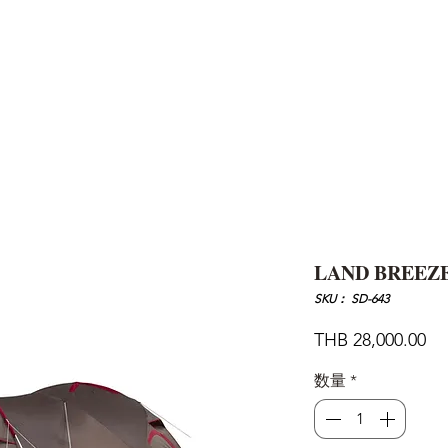
AND
SNOW PEAK
DoD
BAREBONES
CAMP Blog
HOTEL
ค้นหาสิน
LAND BREEZE
SKU： SD-643
価
THB 28,000.00
格
数量
*