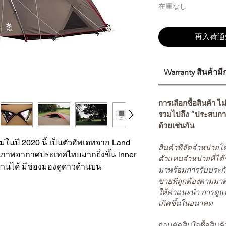
在庫なし
再入荷通
Warranty สินค้าม
การเลือกซื้อสินค้า ไม
รวมไปถึง “ประสบกา
ด้วยเช่นกัน
่ในปี 2020 นี้ เป็นตัวอัพเดทจาก Land 
สินค้าที่จัดจำหน่า
บสภาพอากาศประเทศไทยมากยิ่งขึ้น inner 
ตัวแทนจำหน่ายที่ได้
ผ่านได้ มีช่องมองดูดาวด้านบน
มาพร้อมการรับประกั
ขายที่ถูกต้องตามมา
ให้คำแนะนำ การดูแล
เกิดขึ้นในอนาคต
ก่อนตัดสินใจซื้อสิ