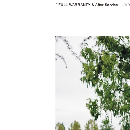
*
FULL WARRANTY & After Service
*
มั่นใ