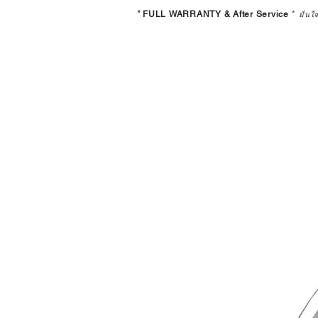
*
FULL WARRANTY & After Service
*
มั่นใ