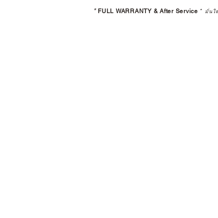
*
FULL WARRANTY & After Service
*
มั่นใ