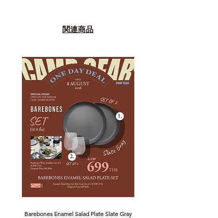
เพราะสุดท้ายแล้ว “ความสบายใจ
หลังการซื้อ” คือสิ่งที่ทำให้การลงทุน
ในอุปกรณ์ที่คุณรัก มีคุณค่าอย่าง
関連商品
แท้จริง
เลือกซื้อกับ CAMP STUDIO หรือร้าน
ตัวแทนจำหน่ายที่ได้รับการแต่งตั้ง
เพื่อให้คุณได้รับทั้งสินค้า และ
ประสบการณ์ที่สมบูรณ์แบบในระยะ
ยาว
อ่านต่อเรื่องการรับประกันสินค้าได้
ตรงนี้
>>
https://www.campstudio.co.th/
warranty
Barebones Enamel Salad Plate Slate Gray
NANGA Canyon Rope Long 