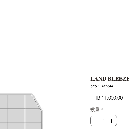
AND
SNOW PEAK
DoD
BAREBONES
CAMP Blog
HOTEL
ค้นหาสิน
LAND BLEEZE
SKU： TM-644
価
THB 11,000.00
格
数量
*