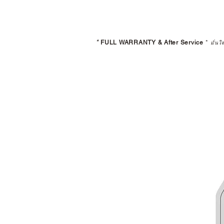
*
FULL WARRANTY & After Service
*
มั่นใ