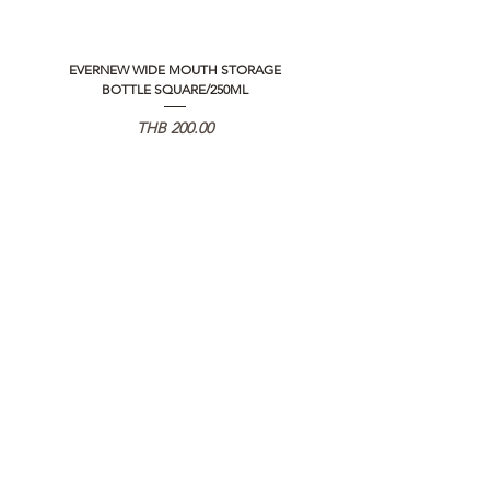
EVERNEW WIDE MOUTH STORAGE
5050 WORKSHOP SILICON C
BOTTLE SQUARE/250ML
REMOTE CONTROLLER 2.0
価格
THB 200.00