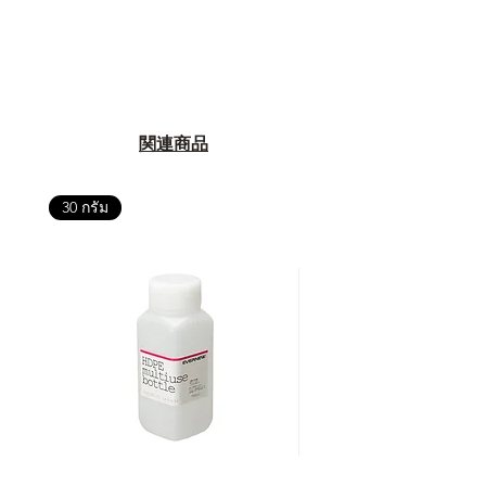
อย่างเป็นทางการหรือไม่ เพื่อให้คุณ
มั่นใจได้ว่าสินค้าที่ได้รับ จะได้รับการ
ดูแลอย่างต่อเนื่อง
เพราะสุดท้ายแล้ว “ความสบายใจ
หลังการซื้อ” คือสิ่งที่ทำให้การลงทุน
ในอุปกรณ์ที่คุณรัก มีคุณค่าอย่าง
関連商品
แท้จริง
30 กรัม
เลือกซื้อกับ CAMP STUDIO หรือร้าน
ตัวแทนจำหน่ายที่ได้รับการแต่งตั้ง
เพื่อให้คุณได้รับทั้งสินค้า และ
ประสบการณ์ที่สมบูรณ์แบบในระยะ
ยาว
อ่านต่อเรื่องการรับประกันสินค้าได้
ตรงนี้
>>
https://www.campstudio.co.th/
warranty