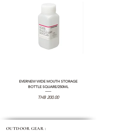
EVERNEW WIDE MOUTH STORAGE
5050 WORKSHOP SILICON C
BOTTLE SQUARE/250ML
REMOTE CONTROLLER 2.0
Price
THB 200.00
OUTDOOR GEAR :