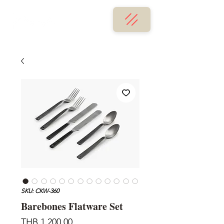
SKU: CKW-360
Barebones Flatware Set
Price
THB 1,200.00