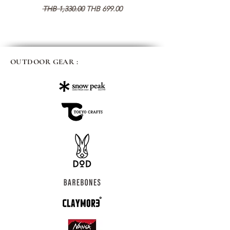
Regular Price
Sale Price
Regular Price
THB 1,330.00
THB 699.00
THB 1,890.00
OUTDOOR GEAR :