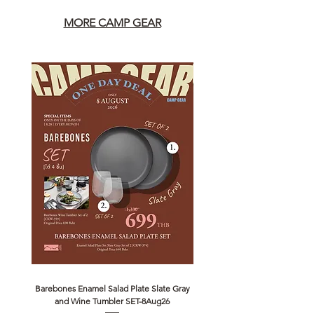
MORE CAMP GEAR
Barebones Enamel Salad Plate Slate Gray
NANGA Canyon Rope Long 
and Wine Tumbler SET-8Aug26