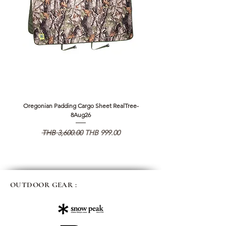
Oregonian Padding Cargo Sheet RealTree-
Oregonian Padding Cargo 
8Aug26
Regular Price
Sale Price
Regular Price
THB 3,600.00
THB 999.00
THB 3,600.00
OUTDOOR GEAR :