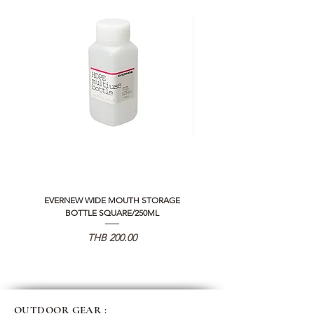
EVERNEW WIDE MOUTH STORAGE
5050 WORKSHOP SILICON C
BOTTLE SQUARE/250ML
REMOTE CONTROLLER 2.0
Price
THB 200.00
OUTDOOR GEAR :