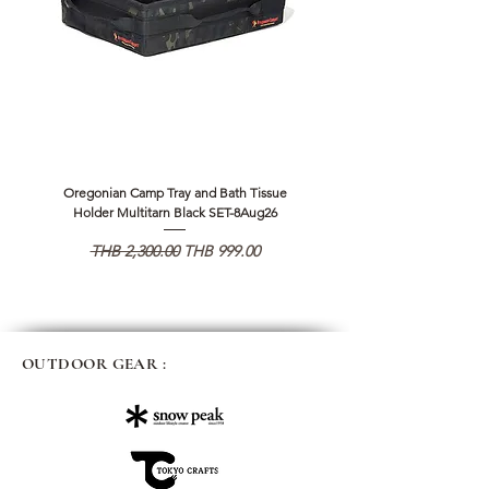
Oregonian Camp Tray and Bath Tissue
EVERNEW WIDE MOUTH S
Holder Multitarn Black SET-8Aug26
Regular Price
Sale Price
THB 2,300.00
THB 999.00
OUTDOOR GEAR :