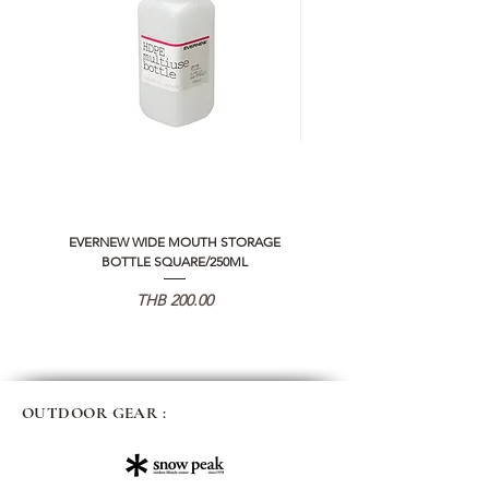
EVERNEW WIDE MOUTH STORAGE
5050 WORKSHOP SILICON C
BOTTLE SQUARE/250ML
REMOTE CONTROLLER 2.0
Price
THB 200.00
OUTDOOR GEAR :