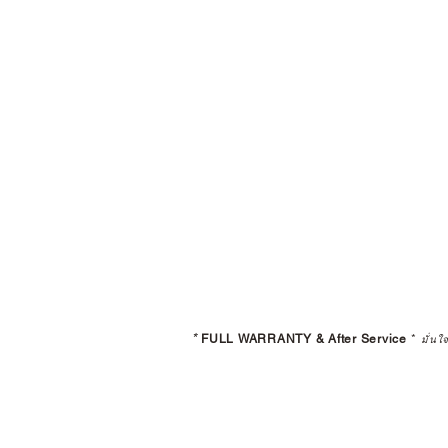
*
FULL WARRANTY & After Service
*
มั่นใ