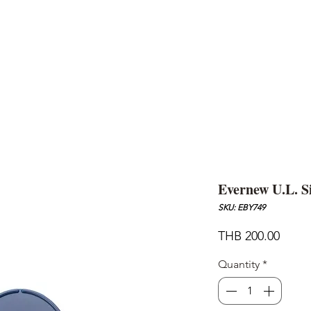
AND
SNOW PEAK
DoD
BAREBONES
CAMP Blog
HOTEL
ค้นหาสิน
Evernew U.L. Si
SKU: EBY749
Price
THB 200.00
Quantity
*