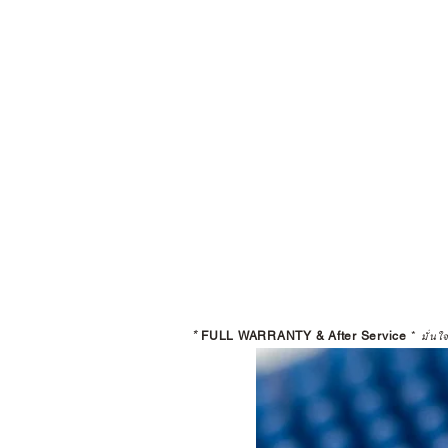
*
FULL WARRANTY & After Service
*
มั่นใ