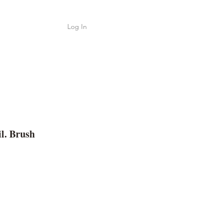
Log In
Shop
ค้า
l. Brush