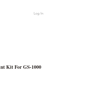
Log In
Shop
ค้า
nt Kit For GS-1000
e