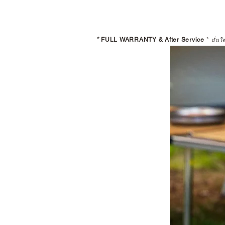
*
FULL WARRANTY & After Service
*
มั่นใ