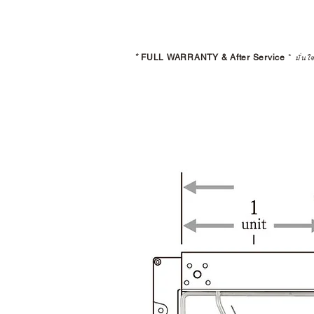
*
FULL WARRANTY & After Service
*
มั่นใ