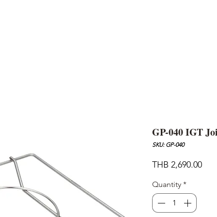
AND
SNOW PEAK
DoD
BAREBONES
CAMP Blog
HOTEL
ค้นหาสิน
GP-040 IGT Joi
SKU: GP-040
Pric
THB 2,690.00
Quantity
*