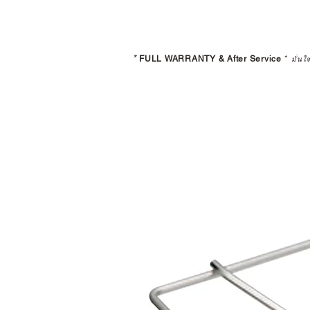
*
FULL WARRANTY & After Service
*
มั่นใ