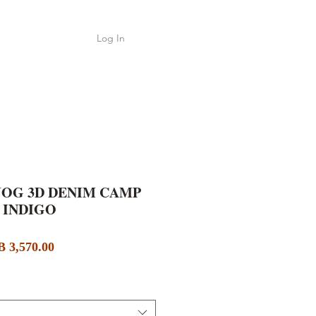
Log In
Shop
ค้า
JOG 3D DENIM CAMP
 INDIGO
Sale
lar
 3,570.00
Price
e