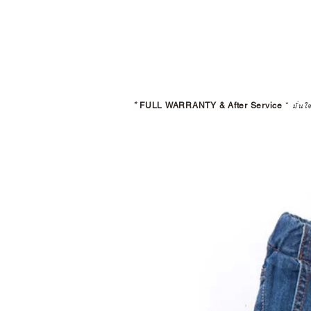
*
FULL WARRANTY & After Service
*
มั่นใ