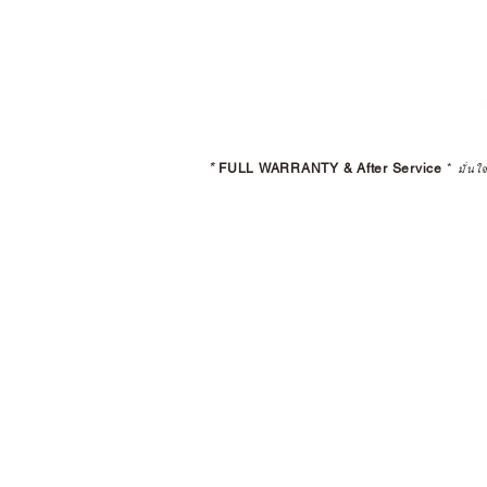
*
FULL WARRANTY & After Service
*
มั่นใ