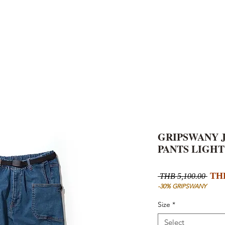
AND
SNOW PEAK
DoD
BAREBONES
CAMP Blog
HOTEL
ค้นหาสิน
GRIPSWANY 
PANTS LIGHT
Regu
THB
 THB 5,100.00 
Pric
-30% GRIPSWANY
Size
*
Select