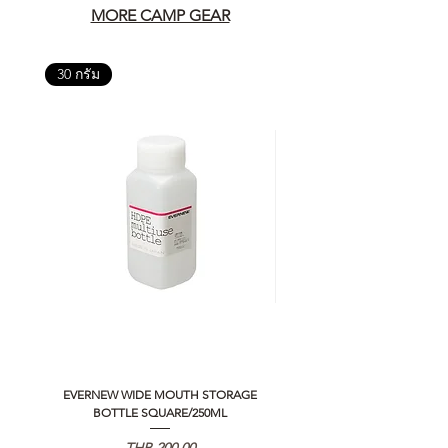
MORE CAMP GEAR
30 กรัม
EVERNEW WIDE MOUTH STORAGE
5050 WORKSHOP SILICON C
BOTTLE SQUARE/250ML
REMOTE CONTROLLER 2.0
Price
THB 200.00