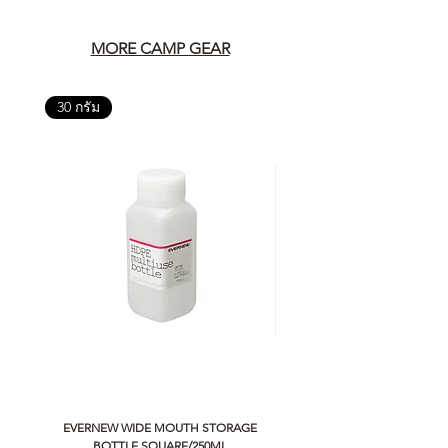
MORE CAMP GEAR
30 กรัม
EVERNEW WIDE MOUTH STORAGE
5050 WORKSHOP SILICON C
BOTTLE SQUARE/250ML
REMOTE CONTROLLER 2.0