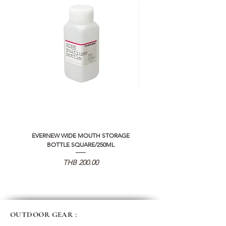
EVERNEW WIDE MOUTH STORAGE
5050 WORKSHOP SILICON C
BOTTLE SQUARE/250ML
REMOTE CONTROLLER 2.0
Price
THB 200.00
OUTDOOR GEAR :