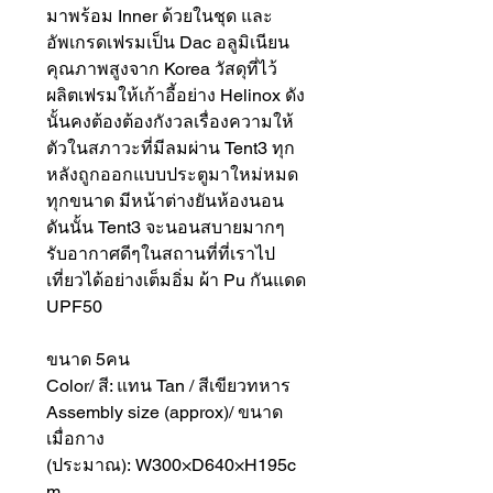
มาพร้อม Inner ด้วยในชุด และ
อัพเกรดเฟรมเป็น Dac อลูมิเนียน
คุณภาพสูงจาก Korea วัสดุที่ไว้
ผลิตเฟรมให้เก้าอี้อย่าง Helinox ดัง
นั้นคงต้องต้องกังวลเรื่องความให้
ตัวในสภาวะที่มีลมผ่าน Tent3 ทุก
หลังถูกออกแบบประตูมาใหม่หมด
ทุกขนาด มีหน้าต่างยันห้องนอน
ดันนั้น Tent3 จะนอนสบายมากๆ
รับอากาศดีๆในสถานที่ที่เราไป
เที่ยวได้อย่างเต็มอิ่ม ผ้า Pu กันแดด
UPF50
ขนาด 5คน
Color/ สี: แทน Tan / สีเขียวทหาร
Assembly size (approx)/ ขนาด
เมื่อกาง
(ประมาณ): W300×D640×H195c
m