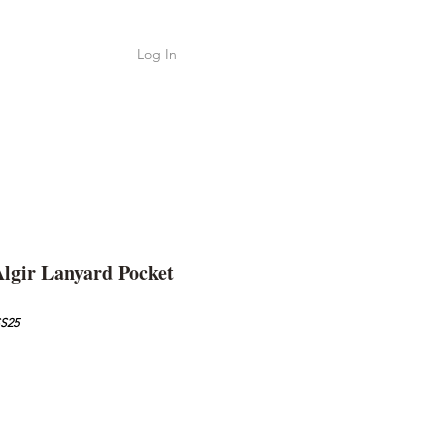
Log In
Shop
ค้า
lgir Lanyard Pocket
SS25
e