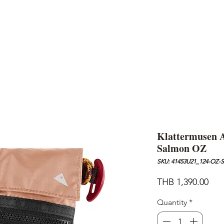
AND
SNOW PEAK
DoD
BAREBONES
CAMP Blog
HOTEL
ค้นหาสิน
Klattermusen A
Salmon OZ
SKU: 41453U21_124-OZ-
Pric
THB 1,390.00
Quantity
*