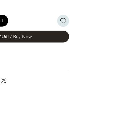
rt
้อเลย / Buy Now