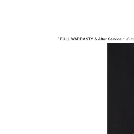
*
FULL WARRANTY & After Service
*
มั่นใ