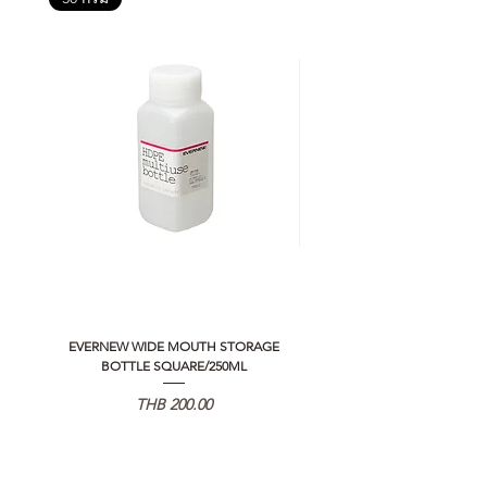
EVERNEW WIDE MOUTH STORAGE
5050 WORKSHOP SILICON C
BOTTLE SQUARE/250ML
REMOTE CONTROLLER 2.0
Price
THB 200.00