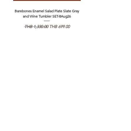
Barebones Enamel Salad Plate Slate Gray
NANGA Canyon Rope Long 
and Wine Tumbler SET-8Aug26
Regular Price
Sale Price
Regular Price
THB 1,330.00
THB 699.00
THB 1,890.00