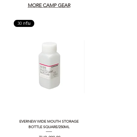
MORE CAMP GEAR
30 กรัม
EVERNEW WIDE MOUTH STORAGE
5050 WORKSHOP SILICON C
BOTTLE SQUARE/250ML
REMOTE CONTROLLER 2.0