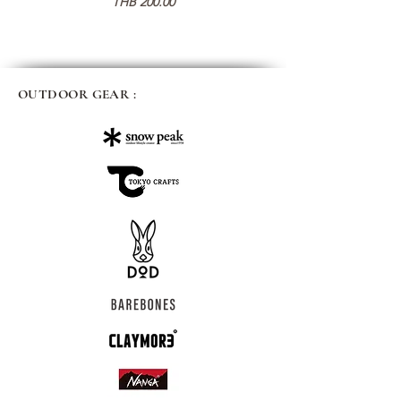
Price
THB 200.00
OUTDOOR GEAR :