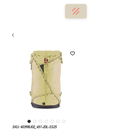
SKU: 40398U02_451-20L-SS25