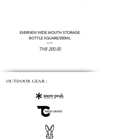
EVERNEW WIDE MOUTH STORAGE
5050 WORKSHOP SILICON C
BOTTLE SQUARE/250ML
REMOTE CONTROLLER 2.0
Price
THB 200.00
OUTDOOR GEAR :