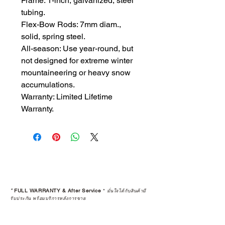
Frame: 1-inch, galvanized, steel
tubing.
Flex-Bow Rods: 7mm diam.,
solid, spring steel.
All-season: Use year-round, but
not designed for extreme winter
mountaineering or heavy snow
accumulations.
Warranty: Limited Lifetime
Warranty.
*
FULL WARRANTY & After Service
*
มั่นใจได้กับสินค้ามี
รับประกัน พร้อมบริการหลังการขาย