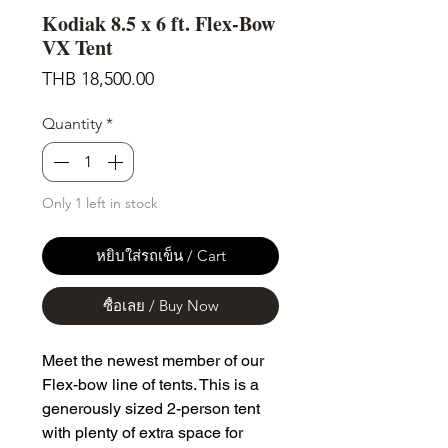
Kodiak 8.5 x 6 ft. Flex-Bow
VX Tent
Price
THB 18,500.00
Quantity
*
Only 1 left in stock
หยิบใส่รถเข็น / Cart
ซื้อเลย / Buy Now
Meet the newest member of our
Flex-bow line of tents. This is a
generously sized 2-person tent
with plenty of extra space for