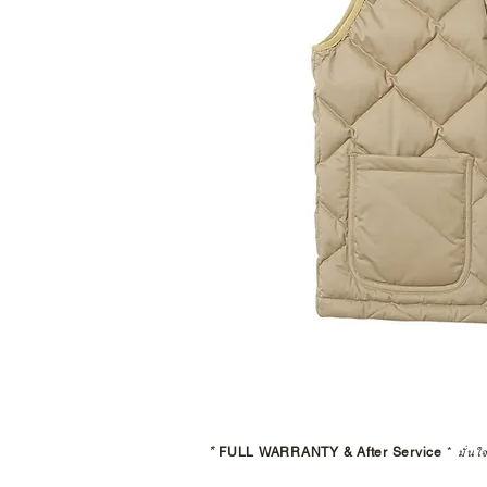
*
FULL WARRANTY & After Service
*
มั่นใ