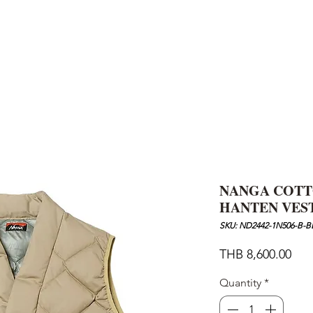
AND
SNOW PEAK
DoD
BAREBONES
CAMP Blog
HOTEL
ค้นหาสิน
NANGA COTT
HANTEN VEST
SKU: ND2442-1N506-B-B
Pric
THB 8,600.00
Quantity
*