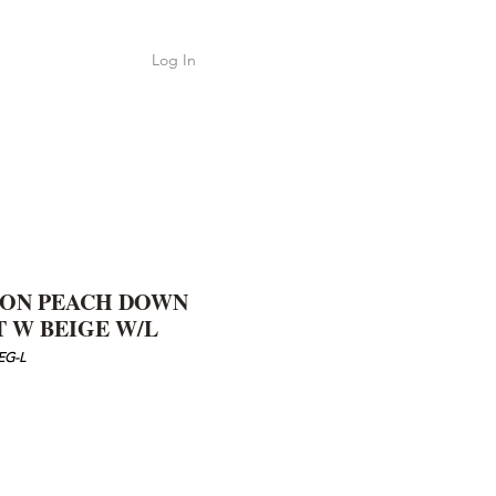
Log In
Shop
ค้า
ON PEACH DOWN
 W BEIGE W/L
EG-L
e