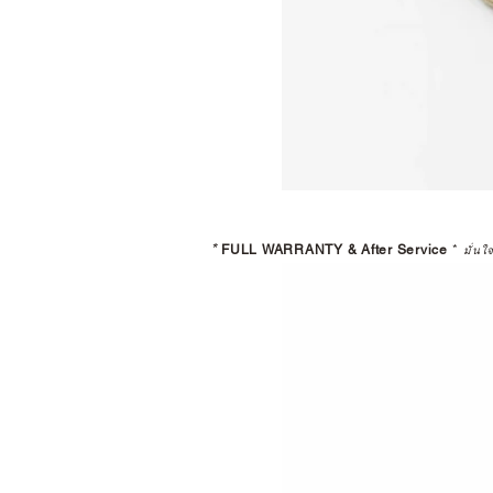
*
FULL WARRANTY & After Service
*
มั่นใ