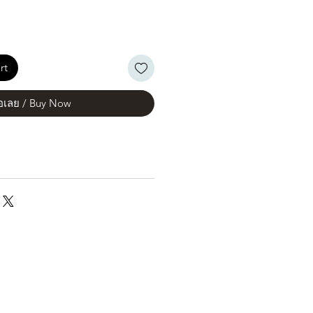
rt
้อเลย / Buy Now