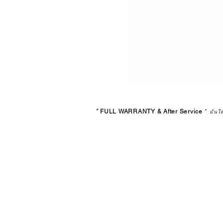
*
FULL WARRANTY & After Service
*
มั่นใ