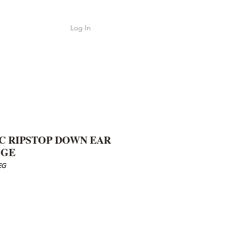
Log In
Shop
ค้า
C RIPSTOP DOWN EAR
IGE
EG
e