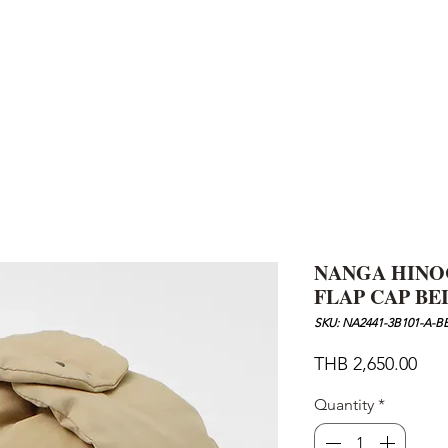
AND
SNOW PEAK
DoD
BAREBONES
CAMP Blog
HOTEL
ค้นหาสิน
NANGA HINO
FLAP CAP BE
SKU: NA2441-3B101-A-B
Pric
THB 2,650.00
Quantity
*