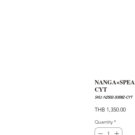
AND
SNOW PEAK
DoD
BAREBONES
CAMP Blog
HOTEL
ค้นหาสิน
NANGA×SPEA
CYT
SKU: N2502-3I308Z-CYT
Pric
THB 1,350.00
Quantity
*