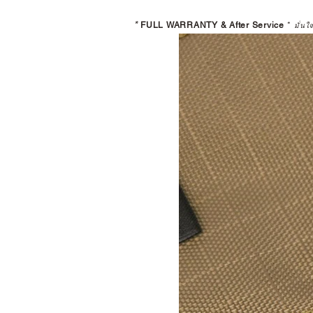
*
FULL WARRANTY & After Service
*
มั่นใ