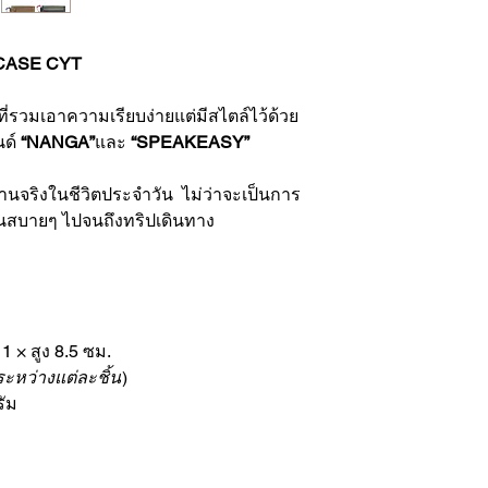
CASE CYT
ี่รวมเอาความเรียบง่ายแต่มีสไตล์ไว้ด้วย
นด์
“NANGA”
และ
“SPEAKEASY”
จริงในชีวิตประจำวัน ไม่ว่าจะเป็นการ
วันสบายๆ ไปจนถึงทริปเดินทาง
1 × สูง 8.5 ซม.
ะหว่างแต่ละชิ้น
)
ัม