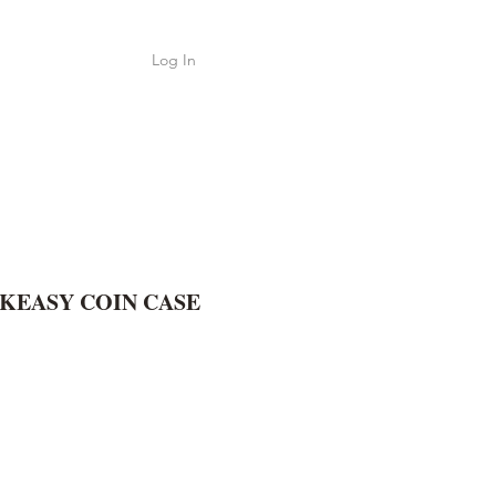
Log In
Shop
ค้า
KEASY COIN CASE
e