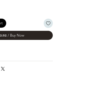
rt
้อเลย / Buy Now