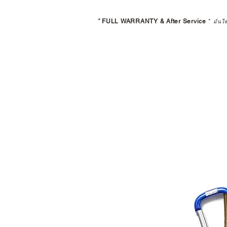
*
FULL WARRANTY & After Service
*
มั่นใ