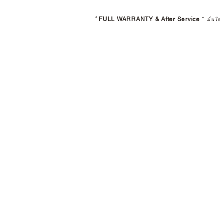
*
FULL WARRANTY & After Service
*
มั่นใ