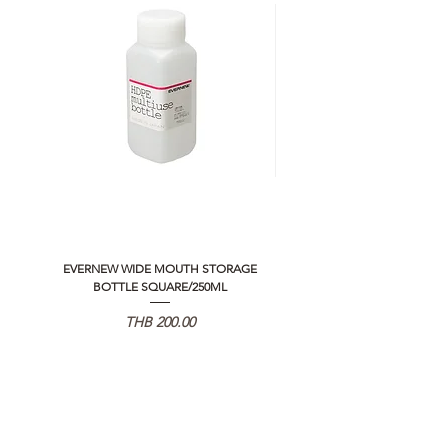
EVERNEW WIDE MOUTH STORAGE
5050 WORKSHOP SILICON C
BOTTLE SQUARE/250ML
REMOTE CONTROLLER 2.0
Price
THB 200.00