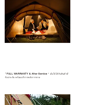
*
FULL WARRANTY & After Service
*
มั่นใจได้กับสินค้ามี
รับประกัน พร้อมบริการหลังการขาย