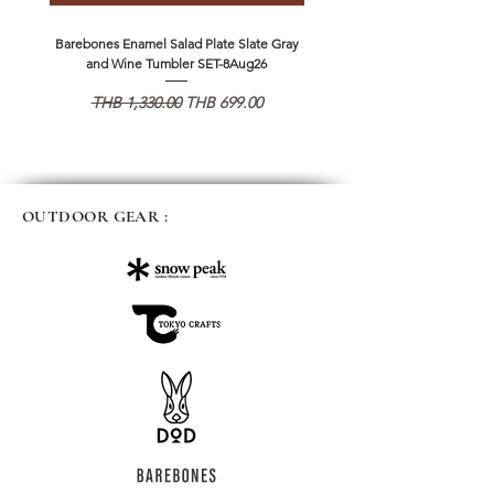
Barebones Enamel Salad Plate Slate Gray
NANGA Canyon Rope Long 
and Wine Tumbler SET-8Aug26
Regular Price
Sale Price
Regular Price
THB 1,330.00
THB 699.00
THB 1,890.00
OUTDOOR GEAR :