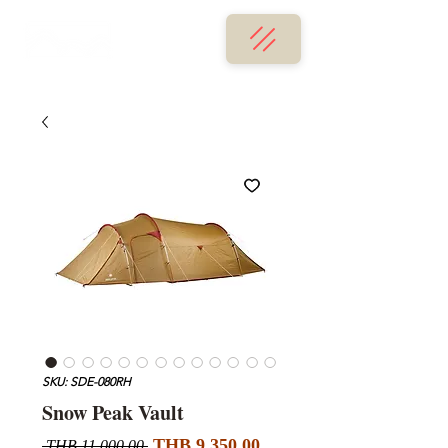
SKU: SDE-080RH
Snow Peak Vault
Sale
Regular
THB 9,350.00
 THB 11,000.00 