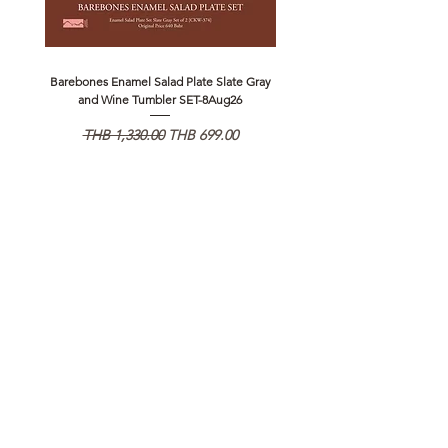
Barebones Enamel Salad Plate Slate Gray
NANGA Canyon Rope Long 
and Wine Tumbler SET-8Aug26
Regular Price
Sale Price
Regular Price
THB 1,330.00
THB 699.00
THB 1,890.00