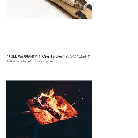
*
FULL WARRANTY & After Service
*
มั่นใจได้กับสินค้ามี
รับประกัน พร้อมบริการหลังการขาย