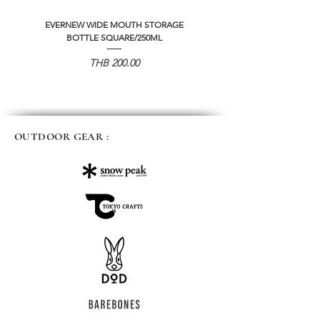
EVERNEW WIDE MOUTH STORAGE
5050 WORKSHOP SILICON C
BOTTLE SQUARE/250ML
REMOTE CONTROLLER 2.0
Price
THB 200.00
OUTDOOR GEAR :