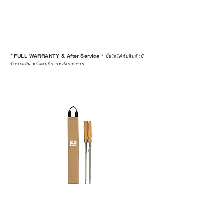
มั่นใจได้ว่าสินค้าที่ได้รับ จะได้รับการ
ดูแลอย่างต่อเนื่อง
เพราะสุดท้ายแล้ว “ความสบายใจ
หลังการซื้อ” คือสิ่งที่ทำให้การลงทุน
*
FULL WARRANTY & After Service
*
ในอุปกรณ์ที่คุณรัก มีคุณค่าอย่าง
มั่นใจได้กับสินค้ามี
รับประกัน พร้อมบริการหลังการขาย
แท้จริง
เลือกซื้อกับ CAMP STUDIO หรือร้าน
ตัวแทนจำหน่ายที่ได้รับการแต่งตั้ง
เพื่อให้คุณได้รับทั้งสินค้า และ
ประสบการณ์ที่สมบูรณ์แบบในระยะ
ยาว
อ่านต่อเรื่องการรับประกันสินค้าได้
ตรงนี้
>>
https://www.campstudio.co.th/
warranty