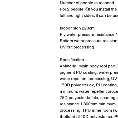
Number of people to respond
For 2 people ※If you install th
left and right sides, it can be 
Indoor high 220cm
Fly water pressure resistanc
Bottom water pressure resist
UV cut processing
Specification
●Material: Main body roof part /
pigment PU coating, water pr
water repellent processing, UV 
150D polyester ox, PU coating
minimum, water repellent proces
75D polyester taffeta, shading
resistance 1,800mm minimum, r
processing, TPU inner room (wal
(bottom) / 210D polyester ox, 