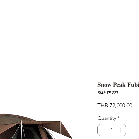
AND
SNOW PEAK
DoD
BAREBONES
CAMP Blog
HOTEL
ค้นหาสิน
Snow Peak Fub
SKU: TP-720
Pr
THB 72,000.00
Quantity
*