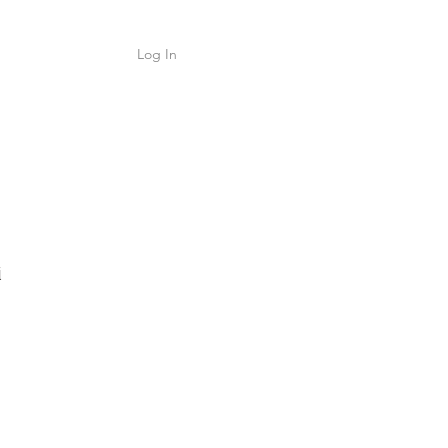
Log In
Shop
ค้า
i
ice