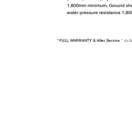
1,800mm minimum, Ground shee
water pressure resistance 1,
*
FULL WARRANTY & After Service
*
มั่นใ