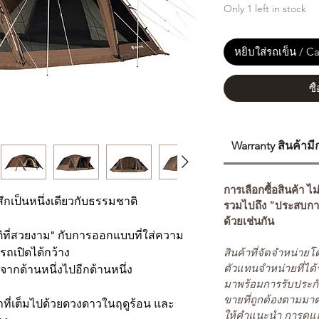
Only 1 left in stock
หยิบใส่รถเข็น / Ca
ซื
Warranty สินค้าม
การเลือกซื้อสินค้า ไม
สึกเป็นหนึ่งเดียวกับธรรมชาติ
รวมไปถึง “ประสบกา
ด้วยเช่นกัน
ิที่สวยงาม" กับการออกแบบที่ใส่ความ
สินค้าที่จัดจำหน่า
ถเปิดได้กว้าง
ตัวแทนจำหน่ายที่ได้
ากด้านหนึ่งไปอีกด้านหนึ่ง
มาพร้อมการรับประกั
ขายที่ถูกต้องตามมา
้าที่เต็มไปด้วยดวงดาวในฤดูร้อน และ
ให้คำแนะนำ การดูแล