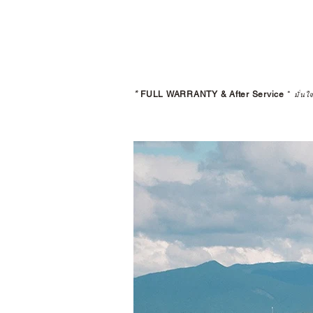
*
FULL WARRANTY & After Service
*
มั่นใ