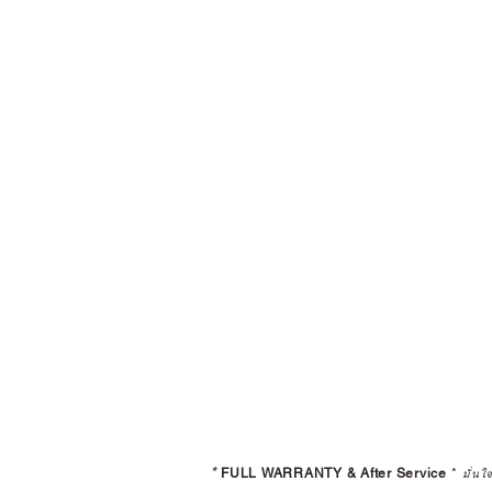
*
FULL WARRANTY & After Service
*
มั่นใ