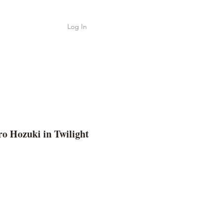
Log In
Shop
ค้า
o Hozuki in Twilight