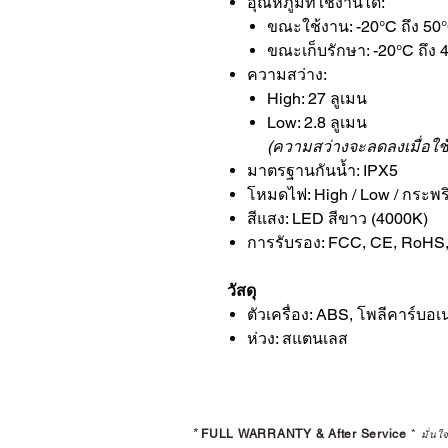
อุณหภูมิที่ใช้งานได้:
ขณะใช้งาน: -20°C ถึง 50
ขณะเก็บรักษา: -20°C ถึง 
ความสว่าง:
High: 27 ลูเมน
Low: 2.8 ลูเมน
(ความสว่างจะลดลงเมื่อใช้
มาตรฐานกันน้ำ: IPX5
โหมดไฟ: High / Low / กระพริ
สีแสง: LED สีขาว (4000K)
การรับรอง: FCC, CE, RoH
วัสดุ
ตัวเครื่อง: ABS, โพลีคาร์บอเ
ห่วง: สแตนเลส
*
FULL WARRANTY & After Service
*
มั่นใ