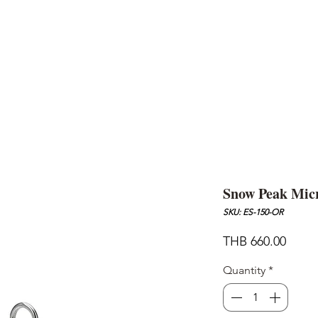
AND
SNOW PEAK
DoD
BAREBONES
CAMP Blog
HOTEL
ค้นหาสิน
Snow Peak Micr
SKU: ES-150-OR
Price
THB 660.00
Quantity
*