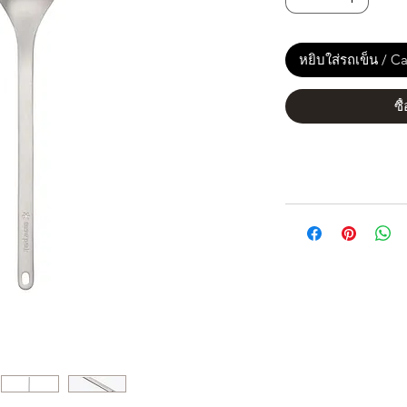
หยิบใส่รถเข็น / Ca
ซื