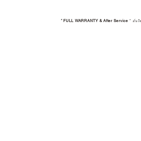
*
FULL WARRANTY & After Service
*
มั่นใ