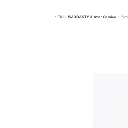
*
FULL WARRANTY & After Service
*
มั่นใ