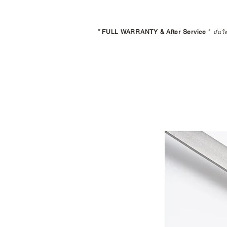
*
FULL WARRANTY & After Service
*
มั่นใ