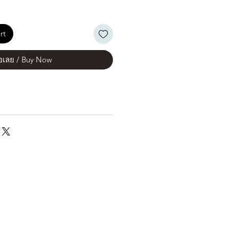
rt
้อเลย / Buy Now