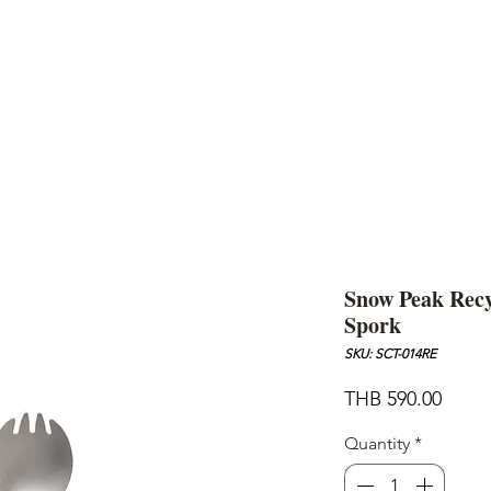
AND
SNOW PEAK
DoD
BAREBONES
CAMP Blog
HOTEL
ค้นหาสิน
Snow Peak Rec
Spork
SKU: SCT-014RE
Price
THB 590.00
Quantity
*