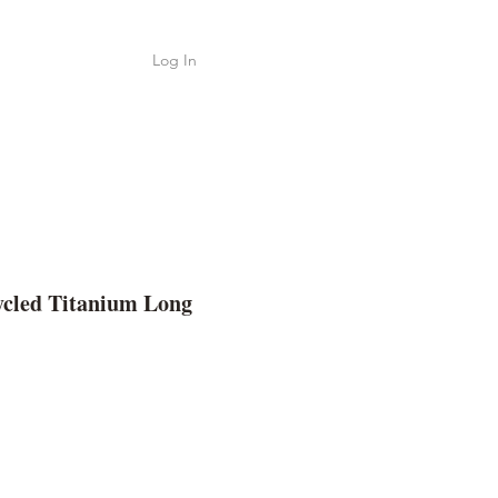
Log In
Shop
ค้า
ycled Titanium Long