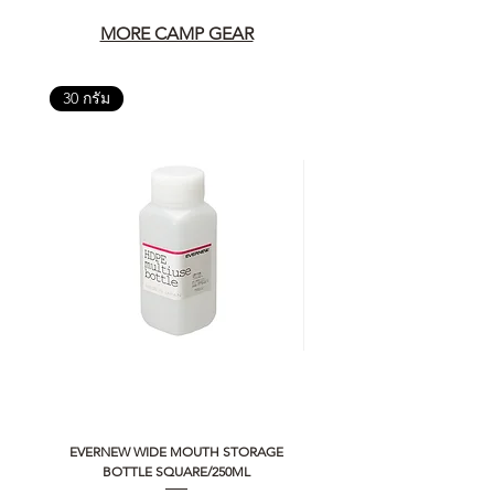
MORE CAMP GEAR
30 กรัม
EVERNEW WIDE MOUTH STORAGE
5050 WORKSHOP SILICON C
BOTTLE SQUARE/250ML
REMOTE CONTROLLER 2.0