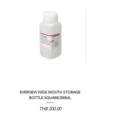
EVERNEW WIDE MOUTH STORAGE
5050 WORKSHOP SILICON C
BOTTLE SQUARE/250ML
REMOTE CONTROLLER 2.0
Price
THB 200.00