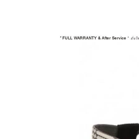
*
FULL WARRANTY & After Service
*
มั่นใ