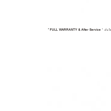
*
FULL WARRANTY & After Service
*
มั่นใ