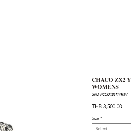
AND
SNOW PEAK
DoD
BAREBONES
CAMP Blog
HOTEL
ค้นหาสิน
CHACO ZX2 
WOMENS
SKU: PCCO12411410W
Pric
THB 3,500.00
Size
*
Select