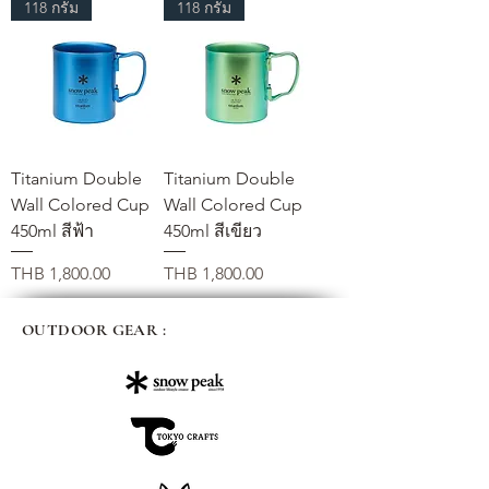
118 กรัม
118 กรัม
Titanium Double
Titanium Double
Wall Colored Cup
Wall Colored Cup
450ml สีฟ้า
450ml สีเขียว
Price
Price
THB 1,800.00
THB 1,800.00
OUTDOOR GEAR :