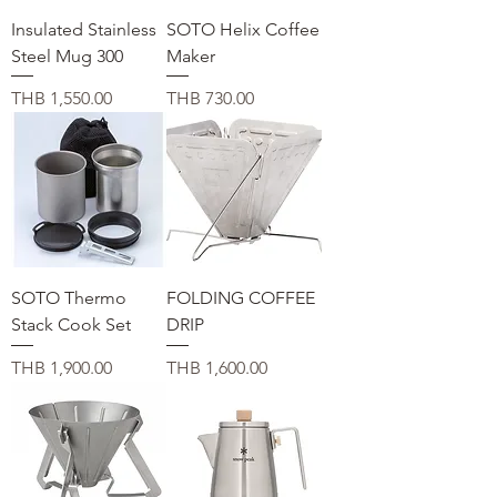
Insulated Stainless
SOTO Helix Coffee
Steel Mug 300
Maker
Price
Price
THB 1,550.00
THB 730.00
SOTO Thermo
FOLDING COFFEE
Stack Cook Set
DRIP
Price
Price
THB 1,900.00
THB 1,600.00