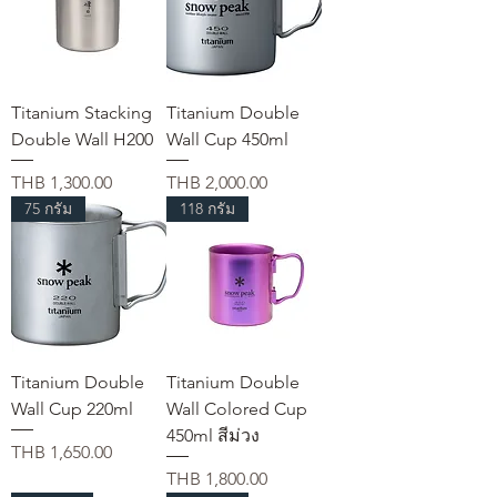
Titanium Stacking
Titanium Double
Double Wall H200
Wall Cup 450ml
Price
Price
THB 1,300.00
THB 2,000.00
75 กรัม
118 กรัม
Titanium Double
Titanium Double
Wall Cup 220ml
Wall Colored Cup
450ml สีม่วง
Price
THB 1,650.00
Price
THB 1,800.00