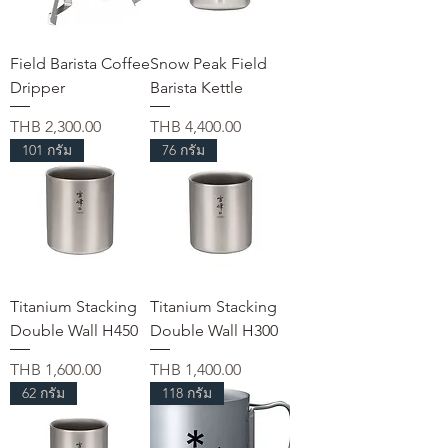
Field Barista Coffee
Snow Peak Field
Dripper
Barista Kettle
Price
Price
THB 2,300.00
THB 4,400.00
101 กรัม
76 กรัม
Titanium Stacking
Titanium Stacking
Double Wall H450
Double Wall H300
Price
Price
THB 1,600.00
THB 1,400.00
62 กรัม
118 กรัม