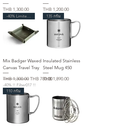
Price
Price
THB 1,300.00
THB 1,200.00
-40% Limited Time
135 กรัม
Mix Badger Waxed
Insulated Stainless
Canvas Travel Tray
Steel Mug 450
Regular Price
Sale Price
Price
THB 1,300.00
THB 780.00
THB 1,890.00
-40% !! Filter017 !!
110 กรัม