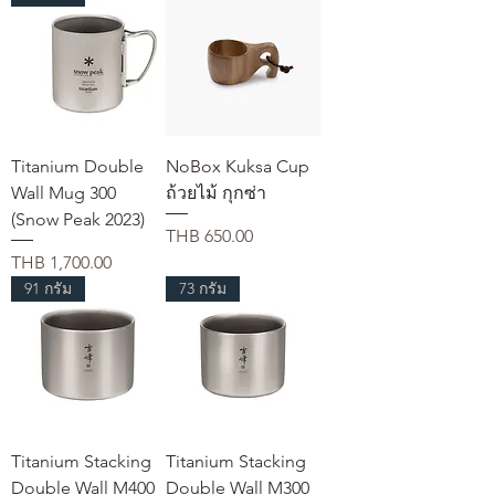
Titanium Double
NoBox Kuksa Cup
Wall Mug 300
ถ้วยไม้ กุกซ่า
(Snow Peak 2023)
Price
THB 650.00
Price
THB 1,700.00
91 กรัม
73 กรัม
Titanium Stacking
Titanium Stacking
Double Wall M400
Double Wall M300