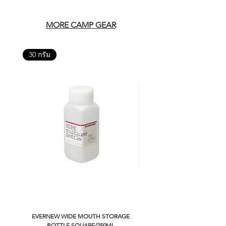
MORE CAMP GEAR
30 กรัม
EVERNEW WIDE MOUTH STORAGE
5050 WORKSHOP SILICON C
BOTTLE SQUARE/250ML
REMOTE CONTROLLER 2.0