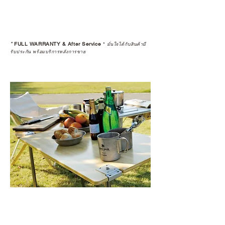
ดูแลอย่างต่อเนื่อง
เพราะสุดท้ายแล้ว “ความสบายใจ
หลังการซื้อ” คือสิ่งที่ทำให้การลงทุน
*
FULL WARRANTY & After Service
*
ในอุปกรณ์ที่คุณรัก มีคุณค่าอย่าง
มั่นใจได้กับสินค้ามี
รับประกัน พร้อมบริการหลังการขาย
แท้จริง
เลือกซื้อกับ CAMP STUDIO หรือร้าน
ตัวแทนจำหน่ายที่ได้รับการแต่งตั้ง
เพื่อให้คุณได้รับทั้งสินค้า และ
ประสบการณ์ที่สมบูรณ์แบบในระยะ
ยาว
อ่านต่อเรื่องการรับประกันสินค้าได้
ตรงนี้
>>
https://www.campstudio.co.th/
warranty