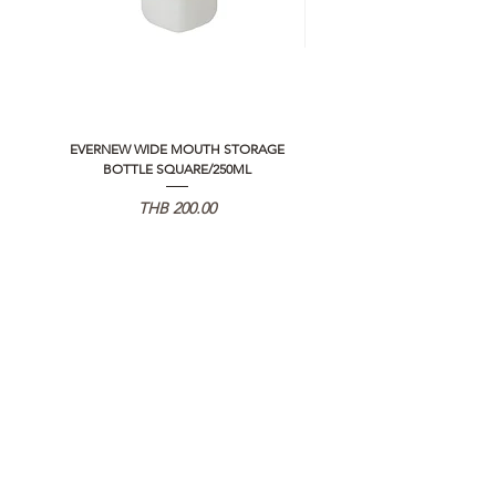
EVERNEW WIDE MOUTH STORAGE
5050 WORKSHOP SILICON C
BOTTLE SQUARE/250ML
REMOTE CONTROLLER 2.0
Price
THB 200.00