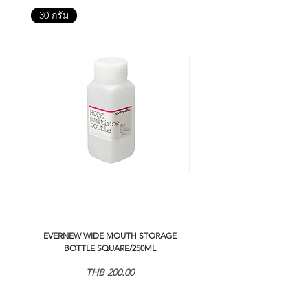
30 กรัม
EVERNEW WIDE MOUTH STORAGE
5050 WORKSHOP SILICON C
BOTTLE SQUARE/250ML
REMOTE CONTROLLER 2.0
Price
THB 200.00