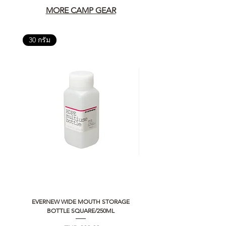
MORE CAMP GEAR
30 กรัม
EVERNEW WIDE MOUTH STORAGE
5050 WORKSHOP SILICON C
BOTTLE SQUARE/250ML
REMOTE CONTROLLER 2.0