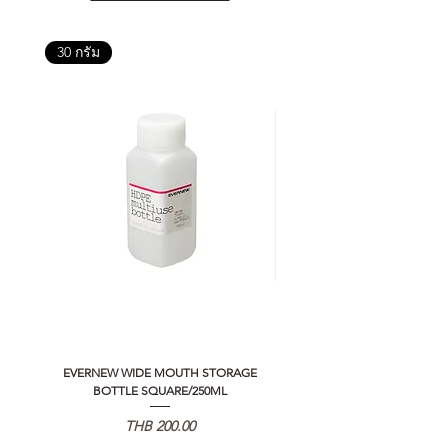
30 กรัม
EVERNEW WIDE MOUTH STORAGE
5050 WORKSHOP SILICON C
BOTTLE SQUARE/250ML
REMOTE CONTROLLER 2.0
Price
THB 200.00