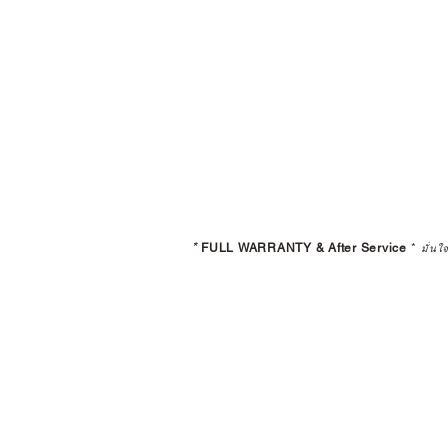
*
FULL WARRANTY & After Service
*
มั่นใ