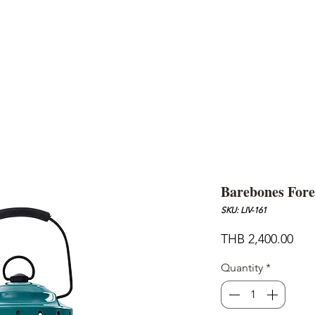
AND
SNOW PEAK
DoD
BAREBONES
CAMP Blog
HOTEL
ค้นหาสิน
Barebones Fore
SKU: LIV-161
Pric
THB 2,400.00
Quantity
*