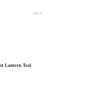
Log In
Shop
ค้า
st Lantern Teal
e