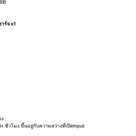
USB
ชาร์จ x1
มง
ั่วโมง ขึ้นอยู่กับความสว่างที่เปิดInput: