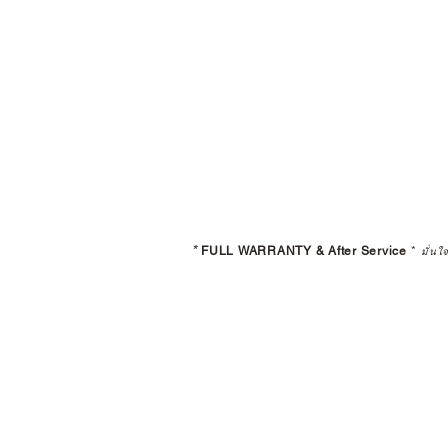
*
FULL WARRANTY & After Service
*
มั่นใ