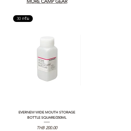
MORE CAMP GEAR
30 กรัม
EVERNEW WIDE MOUTH STORAGE
5050 WORKSHOP SILICON C
BOTTLE SQUARE/250ML
REMOTE CONTROLLER 2.0
Price
THB 200.00