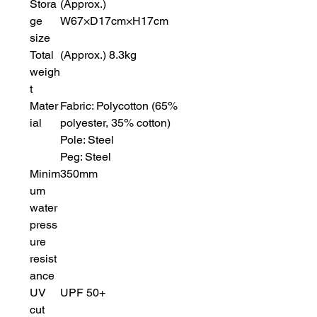
Stora
(Approx.)
ge
W67×D17cm×H17cm
size
Total
(Approx.) 8.3kg
weigh
t
Mater
Fabric: Polycotton (65%
ial
polyester, 35% cotton)
Pole: Steel
Peg: Steel
Minim
350mm
um
water
press
ure
resist
ance
UV
UPF 50+
cut