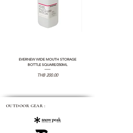
EVERNEW WIDE MOUTH STORAGE
5050 WORKSHOP SILICON C
BOTTLE SQUARE/250ML
REMOTE CONTROLLER 2.0
Price
THB 200.00
OUTDOOR GEAR :