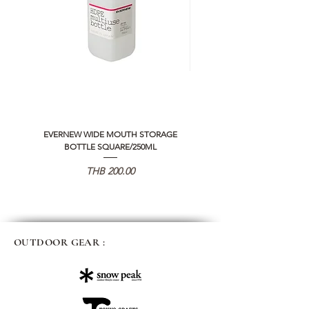
EVERNEW WIDE MOUTH STORAGE
5050 WORKSHOP SILICON C
BOTTLE SQUARE/250ML
REMOTE CONTROLLER 2.0
Price
THB 200.00
OUTDOOR GEAR :