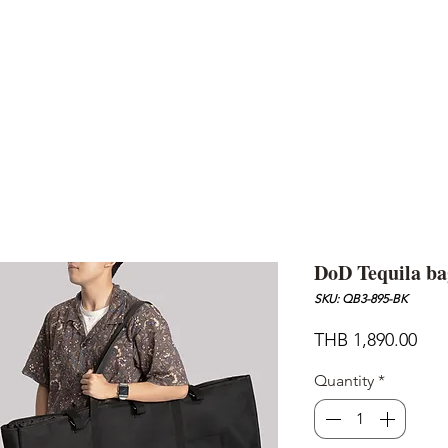
AND
SNOW PEAK
DoD
BAREBONES
CAMP Blog
HOTEL
ค้นหาสิน
DoD Tequila b
SKU: QB3-895-BK
Pric
THB 1,890.00
Quantity
*