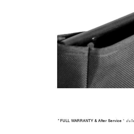
*
FULL WARRANTY & After Service
*
มั่นใ