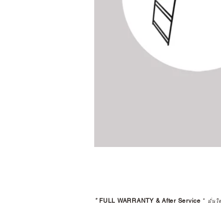
*
FULL WARRANTY & After Service
*
มั่นใ