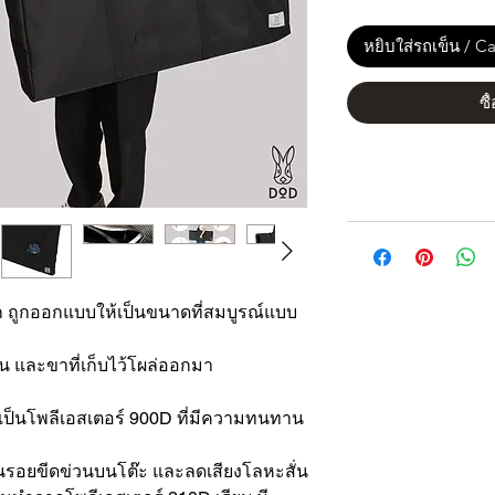
หยิบใส่รถเข็น / Ca
ซื
ทก ถูกออกแบบให้เป็นขนาดที่สมบูรณ์แบบ
บน และขาที่เก็บไว้โผล่ออกมา
กเป็นโพลีเอสเตอร์ 900D ที่มีความทนทาน
งกันรอยขีดข่วนบนโต๊ะ และลดเสียงโลหะสั่น